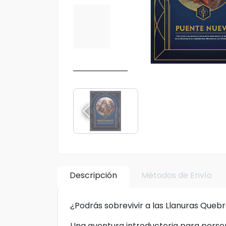
Descripción
Métodos de Envío
¿Podrás sobrevivir a las Llanuras Queb
Una aventura introductoria para person