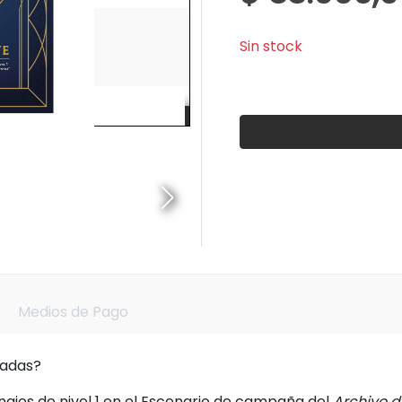
Sin stock
Medios de Pago
radas?
ajes de nivel 1 en el Escenario de campaña del
Archivo d