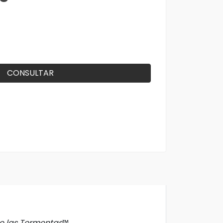
CONSULTAR
e las Tormentas
™