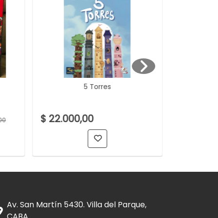
5 Torres
7 Wonder
$ 22.000,00
$ 150.00
00
Av. San Martín 5430. Villa del Parque,
CABA