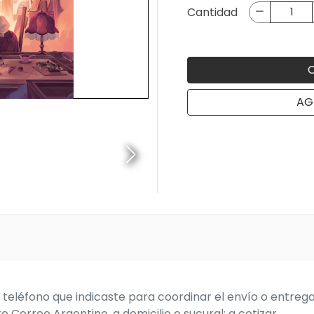
Cantidad
AG
o
teléfono que indicaste para coordinar el envío o entreg
e Correo Argentino, a domicilio o sucural: a cotizar.