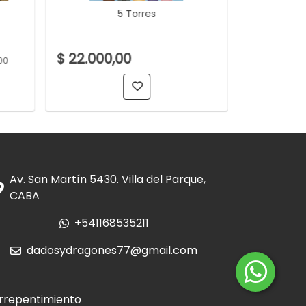
5 Torres
7 Wonder
$ 22.000,00
$ 150.00
00
Av. San Martín 5430. Villa del Parque,
CABA
+541168535211
dadosydragones77@gmail.com
rrepentimiento