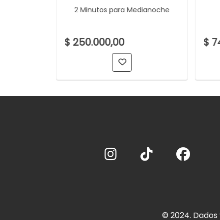
2 Minutos para Medianoche
racta
$ 250.000,00
$ 7
© 2024. Dados 