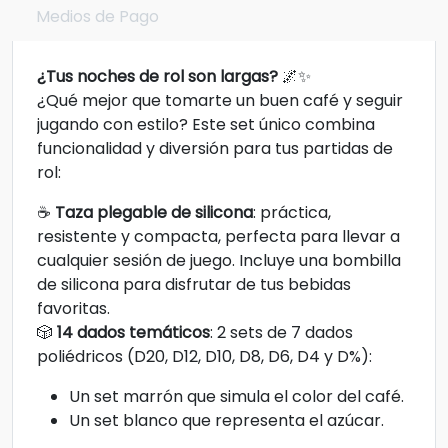
Medios de Pago
¿Tus noches de rol son largas?
🌌✨
¿Qué mejor que tomarte un buen café y seguir
jugando con estilo? Este set único combina
funcionalidad y diversión para tus partidas de
rol:
☕
Taza plegable de silicona
: práctica,
resistente y compacta, perfecta para llevar a
cualquier sesión de juego. Incluye una bombilla
de silicona para disfrutar de tus bebidas
favoritas.
🎲
14 dados temáticos
: 2 sets de 7 dados
poliédricos (D20, D12, D10, D8, D6, D4 y D%):
Un set marrón que simula el color del café.
Un set blanco que representa el azúcar.