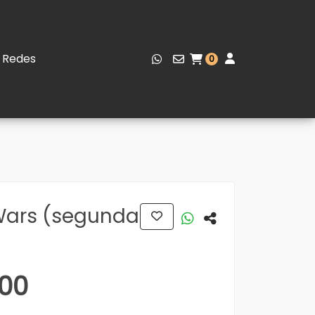
Redes
0
ars (segunda
,00