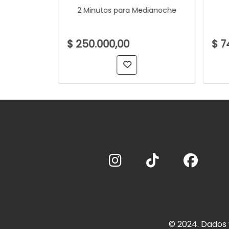
2 Minutos para Medianoche
racta
$ 250.000,00
$ 7
© 2024. Dados 