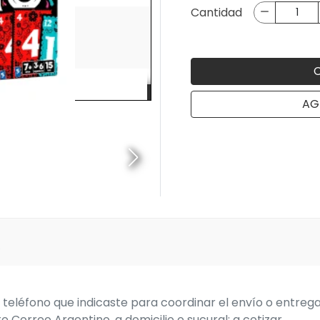
Cantidad
AG
o
teléfono que indicaste para coordinar el envío o entreg
e Correo Argentino, a domicilio o sucural: a cotizar.