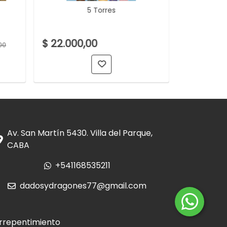
5 Torres
7 Wonder
$ 22.000,00
$ 150.00
00
Av. San Martín 5430. Villa del Parque,
CABA
+541168535211
dadosydragones77@gmail.com
rrepentimiento