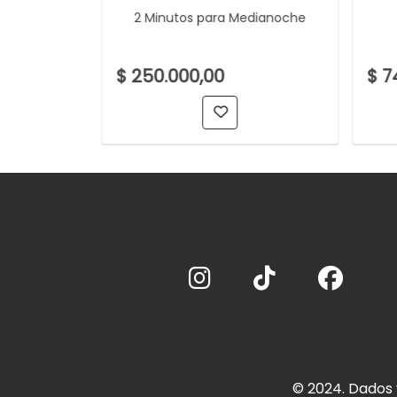
2 Minutos para Medianoche
racta
$ 250.000,00
$ 7
© 2024. Dados 